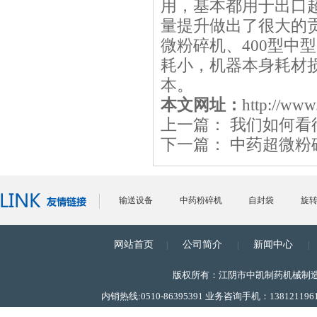
用，基本都用于出口
量提升做出了很大的贡
微粉碎机、400型中
耗小，机器本身耗材
本。
本文网址：
http://www
上一篇：
我们如何看
下一篇：
中药超微粉
输送设备
中药粉碎机
自封袋
旋
网站首页
公司简介
新闻中心
|
|
|
离心机
超微粉碎机
粉碎机
吹塑
版权所有：江阴市中凯制药机械制
内销热线:0510-86395391 业务咨询手机：1381211961