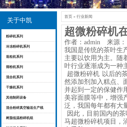
首页
» 行业新闻
关于中凯
超微粉碎机
粉碎机系列
作者：admin 来源： 日
冷冻粉碎机系列
我国是传统的茶叶生
主要以饮用为主。随
造粒机系列
叶行业逐渐成为一种
筛粉机系列
超微粉碎机
以后的茶
混合机系列
然添加剂加入糕点、
干燥机系列
并起到一定的保健作
美容面膜等中，增强
其他制药设备
泛，我国每年都有大
混合粉碎真空输送生产线
因此，目前国内的茶
树脂低温粉碎机组
马超微粉碎机项目，