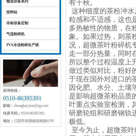
有千秋。
输送设备系列
这种细度的茶粉冲水
投料站
粒感和不适感，这也
非标设备定制
多热敏性的物质，在
气流粉碎机
象。如果过热，则茶
况，超微茶叶粉碎机
PVA冷冻粉碎生产线
走一部分热量，同时
所以整个过程温度上
做过类似对比，粉好
于现在国外对进口的
因化肥、水分、土壤
咨询热线：
是影响超微茶粉品质
0510-86395391
叶重点实验室检测，
邮箱：
zhongkai-jixie@qq.com
研磨轮组和研磨钢轨
传真号码：
0510-86395392
极低。
地址：
江阴市祝塘镇镇南路65号
至今为止，超微茶叶